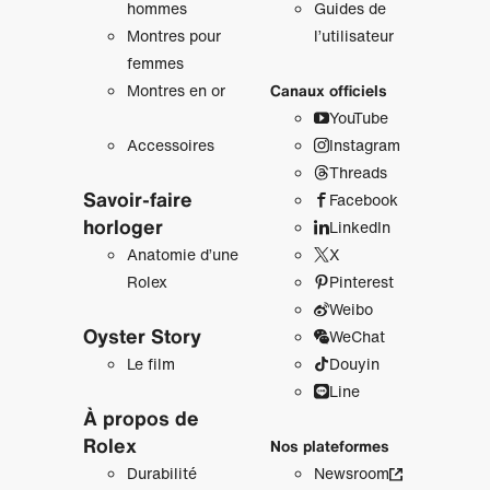
hommes
Guides de
Montres pour
l’utilisateur
femmes
Montres en or
Canaux officiels
YouTube
Accessoires
Instagram
Threads
Savoir‑faire
Facebook
horloger
LinkedIn
Anatomie d’une
X
Rolex
Pinterest
Weibo
Oyster Story
WeChat
Le film
Douyin
Line
À propos de
Rolex
Nos plateformes
Durabilité
Newsroom