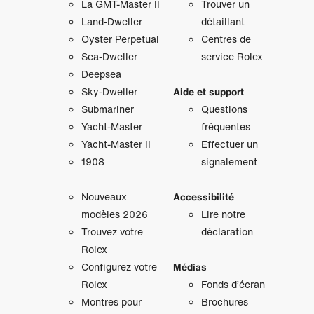
La GMT‑Master II
Trouver un
Land-Dweller
détaillant
Oyster Perpetual
Centres de
Sea-Dweller
service Rolex
Deepsea
Sky‑Dweller
Aide et support
Submariner
Questions
Yacht‑Master
fréquentes
Yacht‑Master II
Effectuer un
1908
signalement
Nouveaux
Accessibilité
modèles 2026
Lire notre
Trouvez votre
déclaration
Rolex
Configurez votre
Médias
Rolex
Fonds d’écran
Montres pour
Brochures