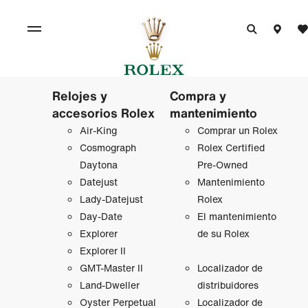
Relojes y
Compra y
accesorios Rolex
mantenimiento
Air‑King
Comprar un Rolex
Cosmograph
Rolex Certified
Daytona
Pre-Owned
Datejust
Mantenimiento
Lady‑Datejust
Rolex
Day-Date
El mantenimiento
Explorer
de su Rolex
Explorer II
GMT‑Master II
Localizador de
Land-Dweller
distribuidores
Oyster Perpetual
Localizador de