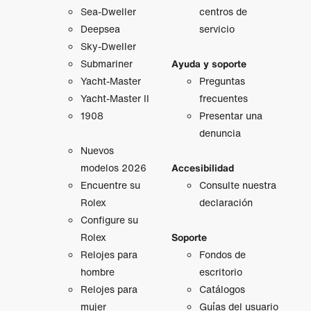
Sea-Dweller
centros de
Deepsea
servicio
Sky-Dweller
Submariner
Ayuda y soporte
Yacht-Master
Preguntas
Yacht-Master II
frecuentes
1908
Presentar una
denuncia
Nuevos
modelos 2026
Accesibilidad
Encuentre su
Consulte nuestra
Rolex
declaración
Configure su
Rolex
Soporte
Relojes para
Fondos de
hombre
escritorio
Relojes para
Catálogos
mujer
Guías del usuario