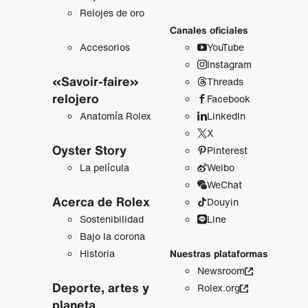
Relojes de oro
Canales oficiales
Accesorios
YouTube
Instagram
«Savoir-faire»
Threads
relojero
Facebook
Anatomía Rolex
LinkedIn
X
Oyster Story
Pinterest
La película
Weibo
WeChat
Acerca de Rolex
Douyin
Sostenibilidad
Line
Bajo la corona
Historia
Nuestras plataformas
Newsroom
Deporte, artes y
Rolex.org
planeta