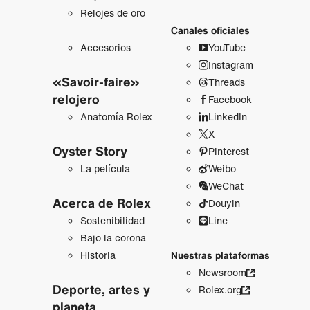
Relojes de oro
Canales oficiales
Accesorios
YouTube
Instagram
«Savoir-faire»
Threads
relojero
Facebook
Anatomía Rolex
LinkedIn
X
Oyster Story
Pinterest
La película
Weibo
WeChat
Acerca de Rolex
Douyin
Sostenibilidad
Line
Bajo la corona
Historia
Nuestras plataformas
Newsroom
Deporte, artes y
Rolex.org
planeta