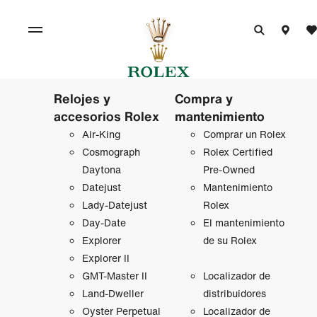
Relojes y
Compra y
accesorios Rolex
mantenimiento
Air‑King
Comprar un Rolex
Cosmograph
Rolex Certified
Daytona
Pre-Owned
Datejust
Mantenimiento
Lady‑Datejust
Rolex
Day-Date
El mantenimiento
Explorer
de su Rolex
Explorer II
GMT‑Master II
Localizador de
Land-Dweller
distribuidores
Oyster Perpetual
Localizador de