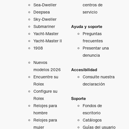
Sea-Dweller
centros de
Deepsea
servicio
Sky-Dweller
Submariner
Ayuda y soporte
Yacht-Master
Preguntas
Yacht-Master II
frecuentes
1908
Presentar una
denuncia
Nuevos
modelos 2026
Accesibilidad
Encuentre su
Consulte nuestra
Rolex
declaración
Configure su
Rolex
Soporte
Relojes para
Fondos de
hombre
escritorio
Relojes para
Catálogos
mujer
Guías del usuario