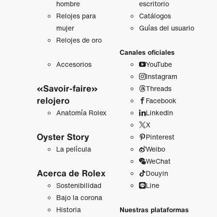
hombre
escritorio
Relojes para
Catálogos
mujer
Guías del usuario
Relojes de oro
Canales oficiales
Accesorios
YouTube
Instagram
«Savoir-faire»
Threads
relojero
Facebook
Anatomía Rolex
LinkedIn
X
Oyster Story
Pinterest
La película
Weibo
WeChat
Acerca de Rolex
Douyin
Sostenibilidad
Line
Bajo la corona
Historia
Nuestras plataformas