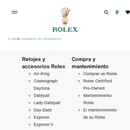
Inicio
Localizador de distribuidores
/
Relojes y
Compra y
accesorios Rolex
mantenimiento
Air‑King
Comprar un Rolex
Cosmograph
Rolex Certified
Daytona
Pre-Owned
Datejust
Mantenimiento
Lady‑Datejust
Rolex
Day-Date
El mantenimiento
Explorer
de su Rolex
Explorer II