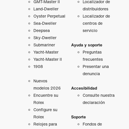
GMT‑Master II
Localizador de
Land-Dweller
distribuidores
Oyster Perpetual
Localizador de
Sea-Dweller
centros de
Deepsea
servicio
Sky-Dweller
Submariner
Ayuda y soporte
Yacht-Master
Preguntas
Yacht-Master II
frecuentes
1908
Presentar una
denuncia
Nuevos
modelos 2026
Accesibilidad
Encuentre su
Consulte nuestra
Rolex
declaración
Configure su
Rolex
Soporte
Relojes para
Fondos de