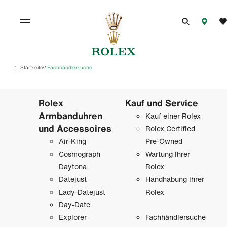
Startseite
Fachhändlersuche
/
Rolex
Kauf und Service
Armbanduhren
Kauf einer Rolex
und Accessoires
Rolex Certified
Air-King
Pre-Owned
Cosmograph
Wartung Ihrer
Daytona
Rolex
Datejust
Handhabung Ihrer
Lady-Datejust
Rolex
Day-Date
Explorer
Fachhändlersuche