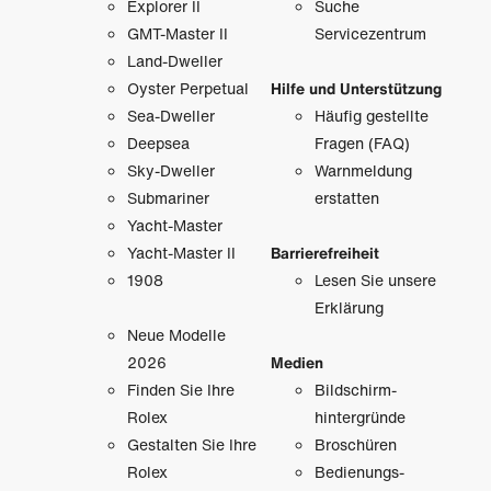
Explorer II
Suche
GMT-Master II
Servicezentrum
Land-Dweller
Oyster Perpetual
Hilfe und Unterstützung
Sea-Dweller
Häufig gestellte
Deepsea
Fragen (FAQ)
Sky-Dweller
Warnmeldung
Submariner
erstatten
Yacht-Master
Yacht-Master II
Barrierefreiheit
1908
Lesen Sie unsere
Erklärung
Neue Modelle
2026
Medien
Finden Sie Ihre
Bildschirm­
Rolex
hintergründe
Gestalten Sie Ihre
Broschüren
Rolex
Bedienungs­