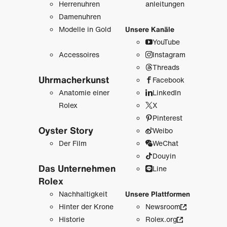
Herrenuhren
anleitungen
Damenuhren
Modelle in Gold
Unsere Kanäle
YouTube
Accessoires
Instagram
Threads
Uhrmacher­kunst
Facebook
Anatomie einer
LinkedIn
Rolex
X
Pinterest
Oyster Story
Weibo
Der Film
WeChat
Douyin
Das Unternehmen
Line
Rolex
Nachhaltigkeit
Unsere Plattformen
Hinter der Krone
Newsroom
Historie
Rolex.org