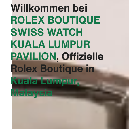
Willkommen bei
‭ROLEX BOUTIQUE
SWISS WATCH
KUALA LUMPUR
PAVILION‬
, Offizielle
Rolex Boutique in
Kuala Lumpur,
Malaysia