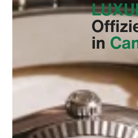
LUXU
Offiz
in
Can