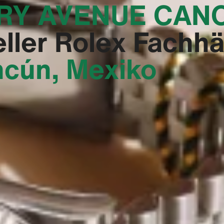
RY AVENUE CANC
ieller Rolex Fachh
cún, Mexiko