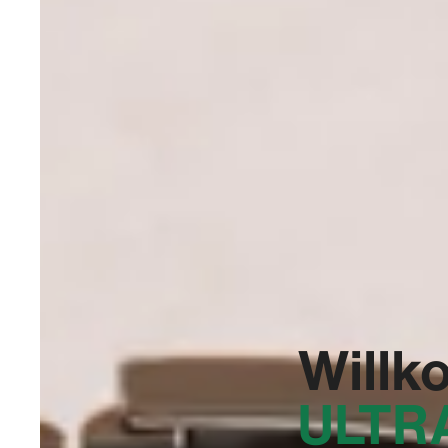
Willk
‭ULT