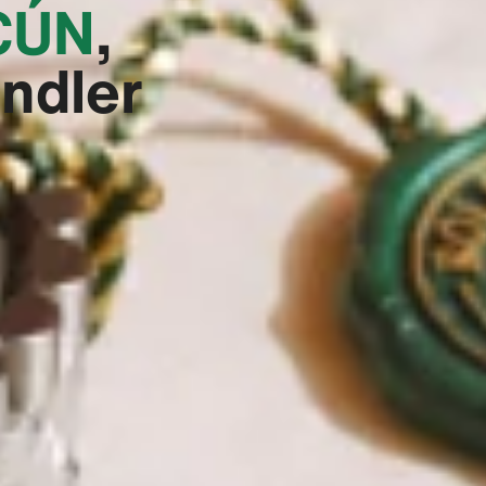
ÚN‬
,
ändler