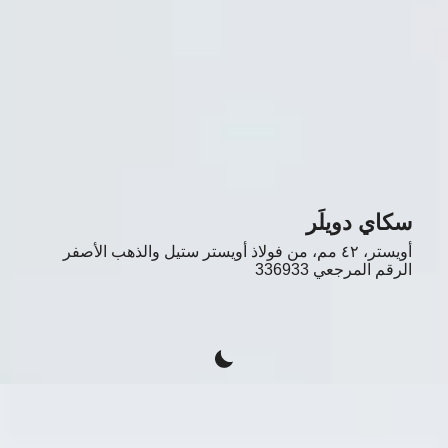
سكاي دويلَر
أويستر، ٤٢ مم، من فولاذ أويستر ستيل والذهب الأصفر
الرقم المرجعي
336933