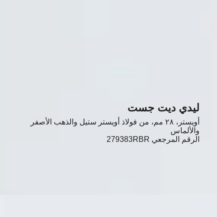
ليدي ديت جست
أويستر، ٢٨ مم، من فولاذ أويستر ستيل والذهب الأصفر
والألماس
الرقم المرجعي
279383RBR