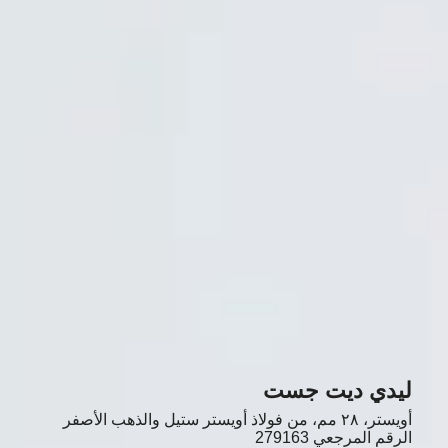
ليدي ديت جست
أويستر، ٢٨ مم، من فولاذ أويستر ستيل والذهب الأصفر
الرقم المرجعي
279163