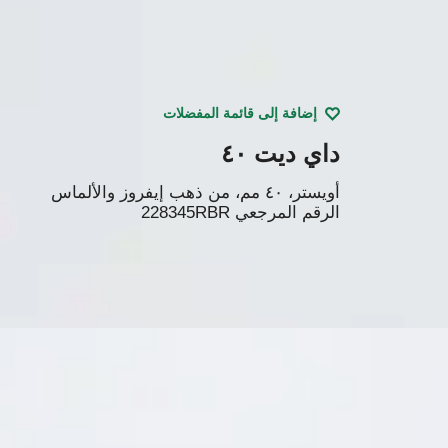
إضافة إلى قائمة المفضلات
داي ديت ٤٠
أويستر، ٤٠ مم، من ذهب إيفروز والألماس
الرقم المرجعي
228345RBR