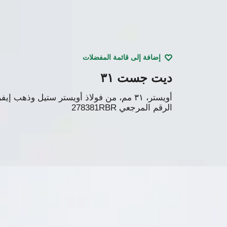
إضافة إلى قائمة المفضلات
ديت جست ٣١
أويستر، ٣١ مم، من فولاذ أويستر ستيل وذهب إيفروز والألماس
الرقم المرجعي
278381RBR