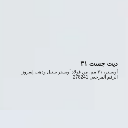
ديت جست ٣١
أويستر، ٣١ مم، من فولاذ أويستر ستيل وذهب إيفروز
الرقم المرجعي
278241