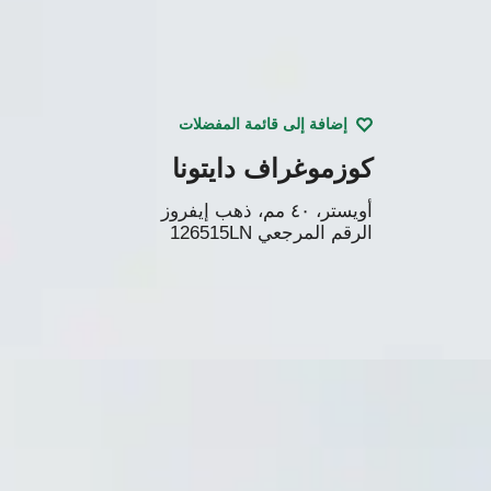
إضافة إلى قائمة المفضلات
كوزموغراف دايتونا
أويستر، ٤۰ مم، ذهب إيفروز
الرقم المرجعي
126515LN