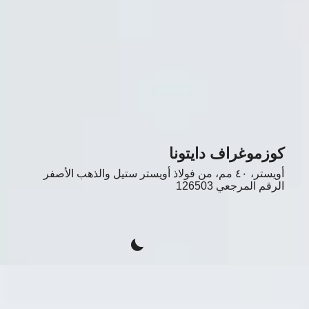
كوزموغراف دايتونا
أويستر، ٤٠ مم، من فولاذ أويستر ستيل والذهب الأصفر
الرقم المرجعي
126503