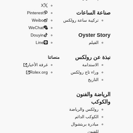
X
صناعة الساعات
Pinterest
تركيبة ساعة رولكس
Weibo
WeChat
Oyster Story
Douyin
الفيلم
Line
نبذة عن رولكس
منصاتنا
الاستدامة
غرفة الأخبار
وراء تاج رولكس
Rolex.org
التاريخ
الرياضة والفنون
والكوكب
رولكس والرياضة
الكوكب الدائم
مبادرة بربتشوال
للفنون