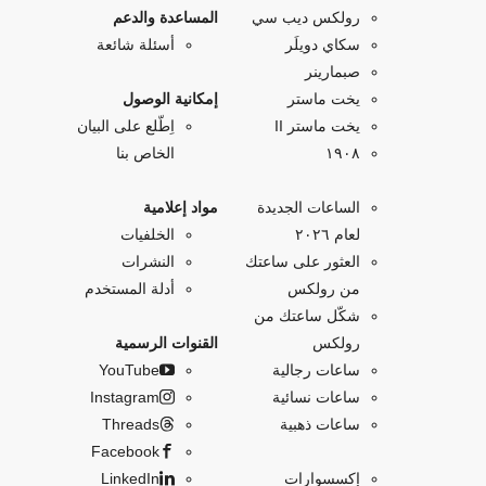
رولكس ديب سي
المساعدة والدعم
سكاي دويلَر
أسئلة شائعة
صبمارينر
يخت ماستر
إمكانية الوصول
يخت ماستر II
اِطّلع على البيان
۱۹۰۸
الخاص بنا
الساعات الجديدة
مواد إعلامية
لعام ٢٠٢٦
الخلفيات
العثور على ساعتك
النشرات
من رولكس
أدلة المستخدم
شكّل ساعتك من
رولكس
القنوات الرسمية
ساعات رجالية
YouTube
ساعات نسائية
Instagram
ساعات ذهبية
Threads
Facebook
إكسسوارات
LinkedIn