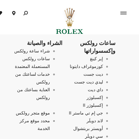
ساعات رولكس
الشراء والصيانة
وإكسسواراتها
شراء ساعة رولكس
إير كينغ
ساعات رولكس
كوزموغراف دايتونا
المستعملة المعتمدة
ديت جست
خدمات لساعتك من
ليدي ديت جست
رولكس
داي ديت
العناية بساعتك من
إكسبلورَر
رولكس
إكسبلورَر II
جي إم تي ماستر II
موقع متجر رولكس
لاند دويلَر
محدد موقع مركز
أويستر بربتشوال
الخدمة
سي دويلَر