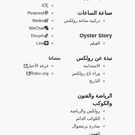
X
صناعة الساعات
Pinterest
تركيبة ساعة رولكس
Weibo
WeChat
Oyster Story
Douyin
الفيلم
Line
نبذة عن رولكس
منصاتنا
الاستدامة
غرفة الأخبار
وراء تاج رولكس
Rolex.org
التاريخ
الرياضة والفنون
والكوكب
رولكس والرياضة
الكوكب الدائم
مبادرة بربتشوال
للفنون