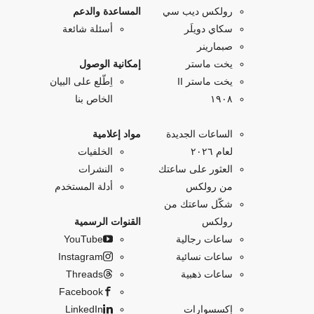
رولكس ديب سي
المساعدة والدعم
سكاي دويلَر
أسئلة شائعة
صبمارينر
يخت ماستر
إمكانية الوصول
يخت ماستر II
اِطّلع على البيان
۱۹۰۸
الخاص بنا
الساعات الجديدة
مواد إعلامية
لعام ٢٠٢٦
الخلفيات
العثور على ساعتك
النشرات
من رولكس
أدلة المستخدم
شكّل ساعتك من
رولكس
القنوات الرسمية
ساعات رجالية
YouTube
ساعات نسائية
Instagram
ساعات ذهبية
Threads
Facebook
إكسسوارات
LinkedIn