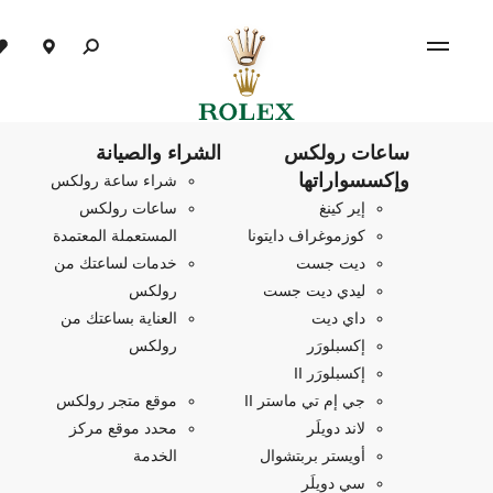
ساعات رولكس
الشراء والصيانة
وإكسسواراتها
شراء ساعة رولكس
إير كينغ
ساعات رولكس
كوزموغراف دايتونا
المستعملة المعتمدة
ديت جست
خدمات لساعتك من
ليدي ديت جست
رولكس
داي ديت
العناية بساعتك من
إكسبلورَر
رولكس
إكسبلورَر II
جي إم تي ماستر II
موقع متجر رولكس
لاند دويلَر
محدد موقع مركز
أويستر بربتشوال
الخدمة
سي دويلَر