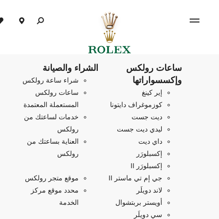
ساعات رولكس
الشراء والصيانة
وإكسسواراتها
شراء ساعة رولكس
إير كينغ
ساعات رولكس
كوزموغراف دايتونا
المستعملة المعتمدة
ديت جست
خدمات لساعتك من
ليدي ديت جست
رولكس
داي ديت
العناية بساعتك من
إكسبلورَر
رولكس
إكسبلورَر II
جي إم تي ماستر II
موقع متجر رولكس
لاند دويلَر
محدد موقع مركز
أويستر بربتشوال
الخدمة
سي دويلَر