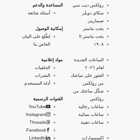
رولكس ديب سي
المساعدة والدعم
سكاي دويلَر
أسئلة شائعة
صبمارينر
يخت ماستر
إمكانية الوصول
يخت ماستر II
اِطّلع على البيان
۱۹۰۸
الخاص بنا
الساعات الجديدة
مواد إعلامية
لعام ٢٠٢٦
الخلفيات
العثور على ساعتك
النشرات
من رولكس
أدلة المستخدم
شكّل ساعتك من
رولكس
القنوات الرسمية
ساعات رجالية
YouTube
ساعات نسائية
Instagram
ساعات ذهبية
Threads
Facebook
إكسسوارات
LinkedIn