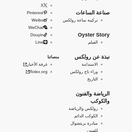
X
صناعة الساعات
Pinterest
تركيبة ساعة رولكس
Weibo
WeChat
Oyster Story
Douyin
الفيلم
Line
نبذة عن رولكس
منصاتنا
الاستدامة
غرفة الأخبار
وراء تاج رولكس
Rolex.org
التاريخ
الرياضة والفنون
والكوكب
رولكس والرياضة
الكوكب الدائم
مبادرة بربتشوال
للفنون