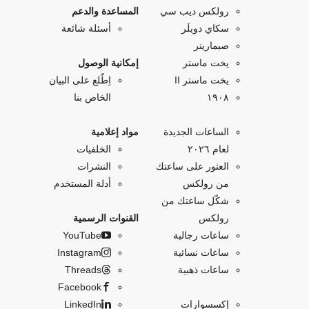
رولكس ديب سي
المساعدة والدعم
سكاي دويلَر
أسئلة شائعة
صبمارينر
يخت ماستر
إمكانية الوصول
يخت ماستر II
اِطّلع على البيان
۱۹۰۸
الخاص بنا
الساعات الجديدة
مواد إعلامية
لعام ٢٠٢٦
الخلفيات
العثور على ساعتك
النشرات
من رولكس
أدلة المستخدم
شكّل ساعتك من
رولكس
القنوات الرسمية
ساعات رجالية
YouTube
ساعات نسائية
Instagram
ساعات ذهبية
Threads
Facebook
إكسسوارات
LinkedIn