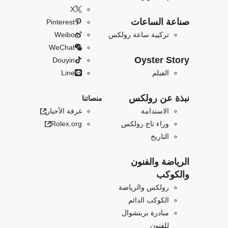
X
صناعة الساعات
Pinterest
تركيبة ساعة رولكس
Weibo
WeChat
Oyster Story
Douyin
الفيلم
Line
نبذة عن رولكس
منصاتنا
الاستدامة
غرفة الأخبار
وراء تاج رولكس
Rolex.org
التاريخ
الرياضة والفنون
والكوكب
رولكس والرياضة
الكوكب الدائم
مبادرة بربتشوال
للفنون