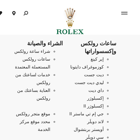
ساعات رولكس
الشراء والصيانة
وإكسسواراتها
شراء ساعة رولكس
إير كينغ
ساعات رولكس
كوزموغراف دايتونا
المستعملة المعتمدة
ديت جست
خدمات لساعتك من
ليدي ديت جست
رولكس
داي ديت
العناية بساعتك من
إكسبلورَر
رولكس
إكسبلورَر II
جي إم تي ماستر II
موقع متجر رولكس
لاند دويلَر
محدد موقع مركز
أويستر بربتشوال
الخدمة
سي دويلَر