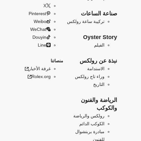
X
صناعة الساعات
Pinterest
تركيبة ساعة رولكس
Weibo
WeChat
Oyster Story
Douyin
الفيلم
Line
نبذة عن رولكس
منصاتنا
الاستدامة
غرفة الأخبار
وراء تاج رولكس
Rolex.org
التاريخ
الرياضة والفنون
والكوكب
رولكس والرياضة
الكوكب الدائم
مبادرة بربتشوال
للفنون