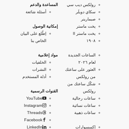
رولكس ديب سي
المساعدة والدعم
سكاي دويلَر
أسئلة شائعة
صبمارينر
يخت ماستر
إمكانية الوصول
يخت ماستر II
اِطّلع على البيان
۱۹۰۸
الخاص بنا
الساعات الجديدة
مواد إعلامية
لعام ٢٠٢٦
الخلفيات
العثور على ساعتك
النشرات
من رولكس
أدلة المستخدم
شكّل ساعتك من
رولكس
القنوات الرسمية
ساعات رجالية
YouTube
ساعات نسائية
Instagram
ساعات ذهبية
Threads
Facebook
إكسسوارات
LinkedIn