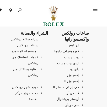
ساعات رولكس
الشراء والصيانة
وإكسسواراتها
شراء ساعة رولكس
إير كينغ
ساعات رولكس
كوزموغراف دايتونا
المستعملة المعتمدة
ديت جست
خدمات لساعتك من
ليدي ديت جست
رولكس
داي ديت
العناية بساعتك من
إكسبلورَر
رولكس
إكسبلورَر II
جي إم تي ماستر II
موقع متجر رولكس
لاند دويلَر
محدد موقع مركز
أويستر بربتشوال
الخدمة
سي دويلَر