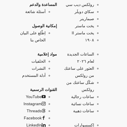
رولكس ديب سي
المساعدة والدعم
سكاي دويلَر
أسئلة شائعة
صبمارينر
يخت ماستر
إمكانية الوصول
يخت ماستر II
اِطّلع على البيان
۱۹۰۸
الخاص بنا
الساعات الجديدة
مواد إعلامية
لعام ٢٠٢٦
الخلفيات
العثور على ساعتك
النشرات
من رولكس
أدلة المستخدم
شكّل ساعتك من
رولكس
القنوات الرسمية
ساعات رجالية
YouTube
ساعات نسائية
Instagram
ساعات ذهبية
Threads
Facebook
إكسسوارات
LinkedIn