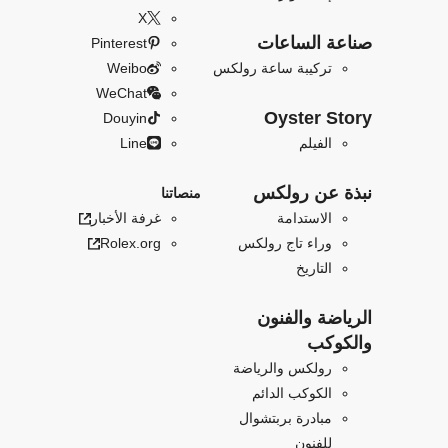
X
صناعة الساعات
Pinterest
تركيبة ساعة رولكس
Weibo
WeChat
Oyster Story
Douyin
الفيلم
Line
نبذة عن رولكس
منصاتنا
الاستدامة
غرفة الأخبار
وراء تاج رولكس
Rolex.org
التاريخ
الرياضة والفنون
والكوكب
رولكس والرياضة
الكوكب الدائم
مبادرة بربتشوال
للفنون