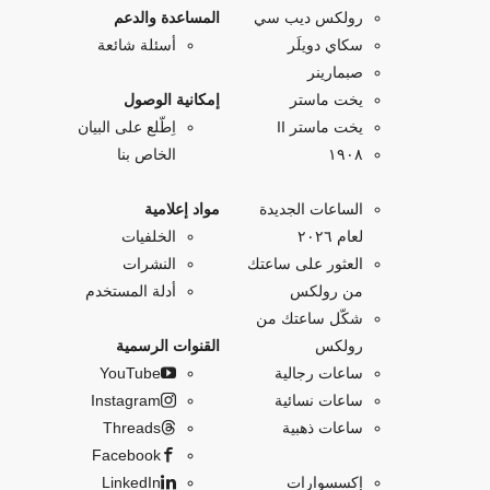
رولكس ديب سي
المساعدة والدعم
سكاي دويلَر
أسئلة شائعة
صبمارينر
يخت ماستر
إمكانية الوصول
يخت ماستر II
اِطّلع على البيان
۱۹۰۸
الخاص بنا
الساعات الجديدة
مواد إعلامية
لعام ٢٠٢٦
الخلفيات
العثور على ساعتك
النشرات
من رولكس
أدلة المستخدم
شكّل ساعتك من
رولكس
القنوات الرسمية
ساعات رجالية
YouTube
ساعات نسائية
Instagram
ساعات ذهبية
Threads
Facebook
إكسسوارات
LinkedIn