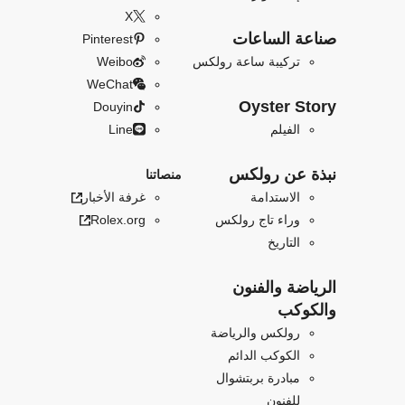
X
صناعة الساعات
Pinterest
تركيبة ساعة رولكس
Weibo
WeChat
Oyster Story
Douyin
الفيلم
Line
نبذة عن رولكس
منصاتنا
الاستدامة
غرفة الأخبار
وراء تاج رولكس
Rolex.org
التاريخ
الرياضة والفنون
والكوكب
رولكس والرياضة
الكوكب الدائم
مبادرة بربتشوال
للفنون