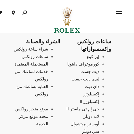
ساعات رولكس
الشراء والصيانة
وإكسسواراتها
شراء ساعة رولكس
إير كينغ
ساعات رولكس
كوزموغراف دايتونا
المستعملة المعتمدة
ديت جست
خدمات لساعتك من
ليدي ديت جست
رولكس
داي ديت
العناية بساعتك من
إكسبلورَر
رولكس
إكسبلورَر II
جي إم تي ماستر II
موقع متجر رولكس
لاند دويلَر
محدد موقع مركز
أويستر بربتشوال
الخدمة
سي دويلَر