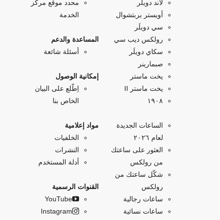
لاند دويلَر
محدد موقع مركز
أويستر بربتشوال
الخدمة
سي دويلَر
رولكس ديب سي
المساعدة والدعم
سكاي دويلَر
أسئلة شائعة
صبمارينر
يخت ماستر
إمكانية الوصول
يخت ماستر II
اِطّلع على البيان
۱۹۰۸
الخاص بنا
الساعات الجديدة
مواد إعلامية
لعام ٢٠٢٦
الخلفيات
العثور على ساعتك
النشرات
من رولكس
أدلة المستخدم
شكّل ساعتك من
رولكس
القنوات الرسمية
ساعات رجالية
YouTube
ساعات نسائية
Instagram