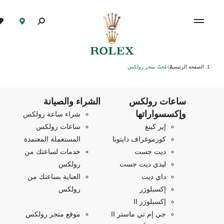
الصفحة الرئيسية
مُحدّد متجر رولكس
/
ساعات رولكس
الشراء والصيانة
وإكسسواراتها
شراء ساعة رولكس
إير كينغ
ساعات رولكس
كوزموغراف دايتونا
المستعملة المعتمدة
ديت جست
خدمات لساعتك من
ليدي ديت جست
رولكس
داي ديت
العناية بساعتك من
إكسبلورَر
رولكس
إكسبلورَر II
جي إم تي ماستر II
موقع متجر رولكس