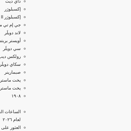
داي ديت
إكسبلورَر
إكسبلورَر II
جي إم تي ماس
لاند دويلَر
أويستر بربت
سي دويلَر
رولكس ديب
سكاي دويلَر
صبمارينر
يخت ماستر
يخت ماستر II
۱۹۰۸
الساعات الج
لعام ٢٠٢٦
العثور على