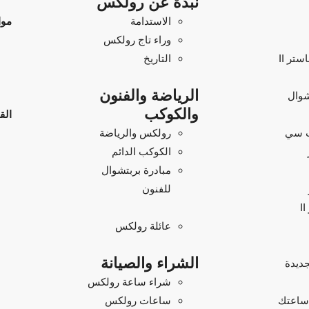
نبذة عن رولكس
الاستدامة
موا
وراء تاج رولكس
تر II
التاريخ
الرياضة والفنون
شوال
والكوكب
الق
 سي
رولكس والرياضة
الكوكب الدائم
مبادرة بربتشوال
للفنون
عائلة رولكس
الشراء والصيانة
ديدة
شراء ساعة رولكس
 ساعتك
ساعات رولكس