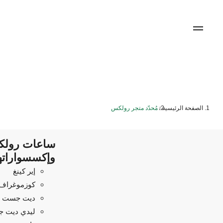
الصفحة الرئيسية
مُحدّد متجر رولكس
/
ساعات رول
وإكسسواراته
إير كينغ
كوزموغراف د
ديت جست
ليدي ديت 