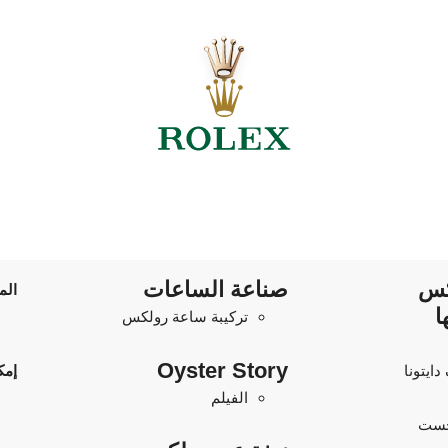
كس
صناعة الساعات
الم
ا
تركيبة ساعة رولكس
Oyster Story
ايتونا
إمك
الفيلم
جست