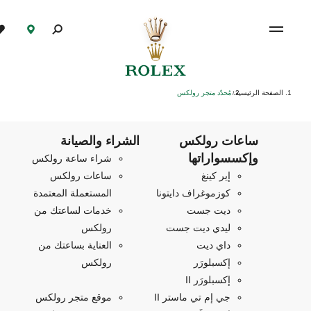
الصفحة الرئيسية
مُحدّد متجر رولكس
/
ساعات رولكس
الشراء والصيانة
وإكسسواراتها
شراء ساعة رولكس
إير كينغ
ساعات رولكس
كوزموغراف دايتونا
المستعملة المعتمدة
ديت جست
خدمات لساعتك من
ليدي ديت جست
رولكس
داي ديت
العناية بساعتك من
إكسبلورَر
رولكس
إكسبلورَر II
جي إم تي ماستر II
موقع متجر رولكس