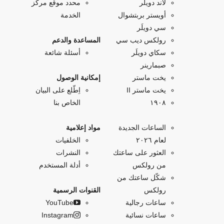
لاند دويلَر
محدد موقع مركز
أويستر بربتشوال
الخدمة
سي دويلَر
رولكس ديب سي
المساعدة والدعم
سكاي دويلَر
أسئلة شائعة
صبمارينر
يخت ماستر
إمكانية الوصول
يخت ماستر II
اِطّلع على البيان
۱۹۰۸
الخاص بنا
الساعات الجديدة
مواد إعلامية
لعام ٢٠٢٦
الخلفيات
العثور على ساعتك
النشرات
من رولكس
أدلة المستخدم
شكّل ساعتك من
رولكس
القنوات الرسمية
ساعات رجالية
YouTube
ساعات نسائية
Instagram