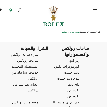
الصفحة الرئيسية
مُحدّد متجر رولكس
/
ساعات رولكس
الشراء والصيانة
وإكسسواراتها
شراء ساعة رولكس
إير كينغ
ساعات رولكس
كوزموغراف دايتونا
المستعملة المعتمدة
ديت جست
خدمات لساعتك من
ليدي ديت جست
رولكس
داي ديت
العناية بساعتك من
إكسبلورَر
رولكس
إكسبلورَر II
جي إم تي ماستر II
موقع متجر رولكس