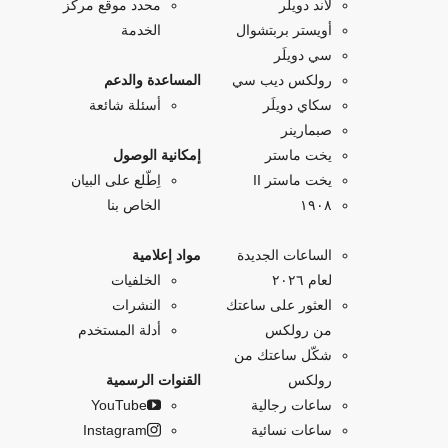
لاند دويلَر
محدد موقع مركز
أويستر بربتشوال
الخدمة
سي دويلَر
رولكس ديب سي
المساعدة والدعم
سكاي دويلَر
أسئلة شائعة
صبمارينر
يخت ماستر
إمكانية الوصول
يخت ماستر II
اِطّلع على البيان
۱۹۰۸
الخاص بنا
الساعات الجديدة
مواد إعلامية
لعام ٢٠٢٦
الخلفيات
العثور على ساعتك
النشرات
من رولكس
أدلة المستخدم
شكّل ساعتك من
رولكس
القنوات الرسمية
ساعات رجالية
YouTube
ساعات نسائية
Instagram