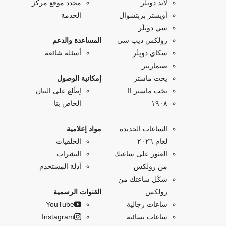
لاند دويلَر
محدد موقع مركز
أويستر بربتشوال
الخدمة
سي دويلَر
رولكس ديب سي
المساعدة والدعم
سكاي دويلَر
أسئلة شائعة
صبمارينر
يخت ماستر
إمكانية الوصول
يخت ماستر II
اِطّلع على البيان
۱۹۰۸
الخاص بنا
الساعات الجديدة
مواد إعلامية
لعام ٢٠٢٦
الخلفيات
العثور على ساعتك
النشرات
من رولكس
أدلة المستخدم
شكّل ساعتك من
رولكس
القنوات الرسمية
ساعات رجالية
YouTube
ساعات نسائية
Instagram