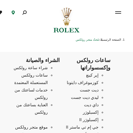
الصفحة الرئيسية
مُحدّد متجر رولكس
/
ساعات رولكس
الشراء والصيانة
وإكسسواراتها
شراء ساعة رولكس
إير كينغ
ساعات رولكس
كوزموغراف دايتونا
المستعملة المعتمدة
ديت جست
خدمات لساعتك من
ليدي ديت جست
رولكس
داي ديت
العناية بساعتك من
إكسبلورَر
رولكس
إكسبلورَر II
جي إم تي ماستر II
موقع متجر رولكس