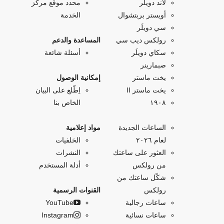
لاند دويلَر
محدد موقع مركز
أويستر بربتشوال
الخدمة
سي دويلَر
رولكس ديب سي
المساعدة والدعم
سكاي دويلَر
أسئلة شائعة
صبمارينر
يخت ماستر
إمكانية الوصول
يخت ماستر II
اِطّلع على البيان
۱۹۰۸
الخاص بنا
الساعات الجديدة
مواد إعلامية
لعام ٢٠٢٦
الخلفيات
العثور على ساعتك
النشرات
من رولكس
أدلة المستخدم
شكّل ساعتك من
رولكس
القنوات الرسمية
ساعات رجالية
YouTube
ساعات نسائية
Instagram