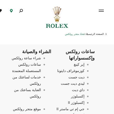
الصفحة الرئيسية
مُحدّد متجر رولكس
/
ساعات رولكس
الشراء والصيانة
وإكسسواراتها
شراء ساعة رولكس
إير كينغ
ساعات رولكس
كوزموغراف دايتونا
المستعملة المعتمدة
ديت جست
خدمات لساعتك من
ليدي ديت جست
رولكس
داي ديت
العناية بساعتك من
إكسبلورَر
رولكس
إكسبلورَر II
جي إم تي ماستر II
موقع متجر رولكس