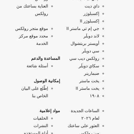
داي ديت
العناية بساعتك من
إكسبلورَر
رولكس
إكسبلورَر II
جي إم تي ماستر II
موقع متجر رولكس
لاند دويلَر
محدد موقع مركز
أويستر بربتشوال
الخدمة
سي دويلَر
رولكس ديب سي
المساعدة والدعم
سكاي دويلَر
أسئلة شائعة
صبمارينر
يخت ماستر
إمكانية الوصول
يخت ماستر II
اِطّلع على البيان
۱۹۰۸
الخاص بنا
الساعات الجديدة
مواد إعلامية
لعام ٢٠٢٦
الخلفيات
العثور على ساعتك
النشرات
من رولكس
أدلة المستخدم