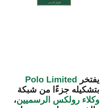
يفتخر
‭Polo Limited‬
بتشكيله جزءًا من شبكة
وكلاء رولكس الرسميين
،