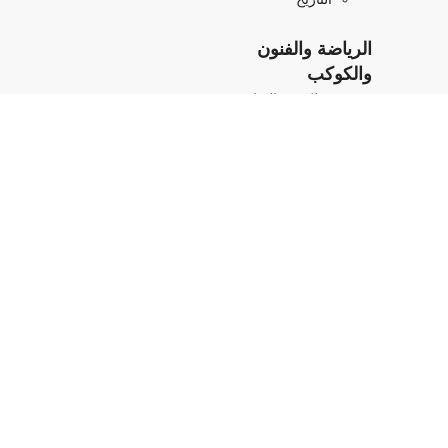
الرياضة والفنون
والكوكب
رولكس والرياضة
الكوكب الدائم
مبادرة بربتشوال
للفنون
عائلة رولكس
دولي: العربية
تقليل الحركة
تباين فعّال
شروط الاستخدام
بيان الخصوصية
ملفات تعريف الارتباط