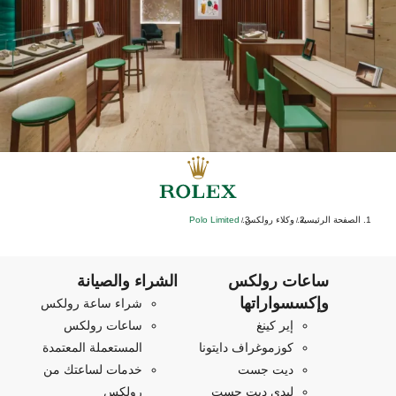
الصفحة الرئيسية
وكلاء رولكس
‭Polo Limited‬
/
/
ساعات رولكس
الشراء والصيانة
وإكسسواراتها
شراء ساعة رولكس
إير كينغ
ساعات رولكس
كوزموغراف دايتونا
المستعملة المعتمدة
ديت جست
خدمات لساعتك من
ليدي ديت جست
رولكس