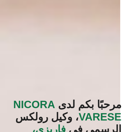
مرحبًا بكم لدى
‭NICORA
VARESE‬
، وكيل رولكس
الرسمي في
فاريزي،