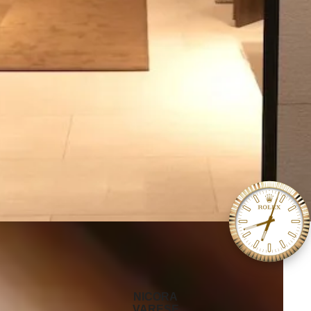
‭NICORA
VARESE‬