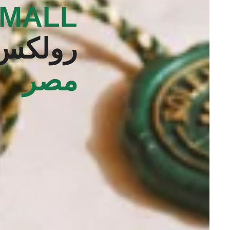
MALL‬
رولكس
مصر
.