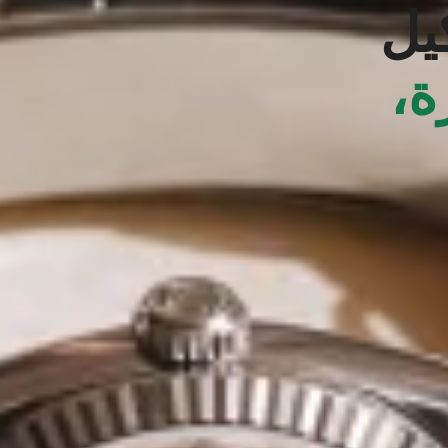
يل
ة،