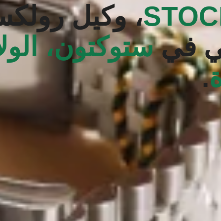
STOC
، وكيل رولك
ي في
ستوكتون، الول
.