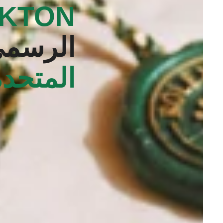
KTON‬
الرسم
المتحدة