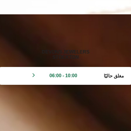
‭DEVONS JEWELERS
STOCKTON‬
10:00 - 06:00
مغلق حاليًا