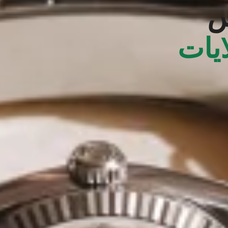
س
ايات