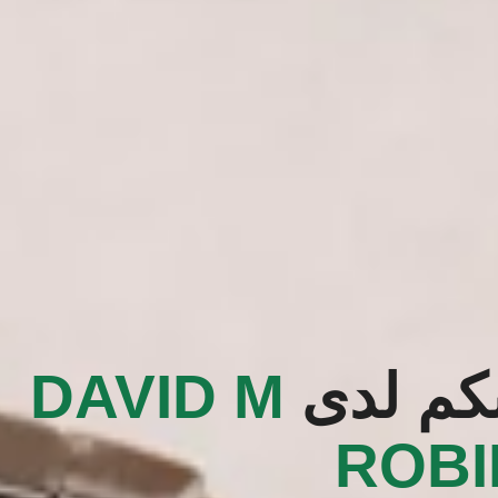
بكم لدى
‭DAVID M
ROB