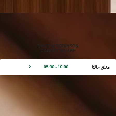
‭DAVID M ROBINSON
CANARY WHARF‬
10:00 - 05:30
مغلق حاليًا