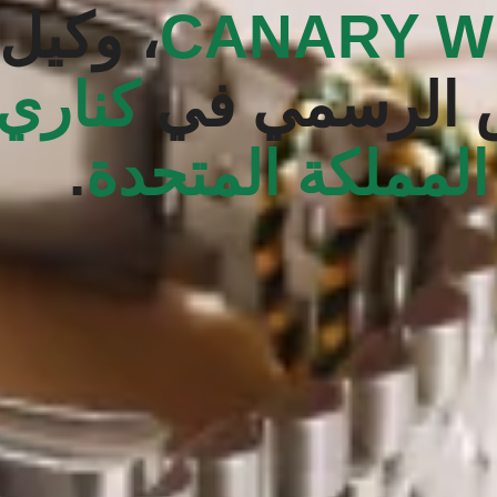
CANARY W
، وكيل
 الرسمي في
كناري
لمملكة المتحدة
.