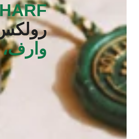
HARF‬
رولكس
وارف، ا