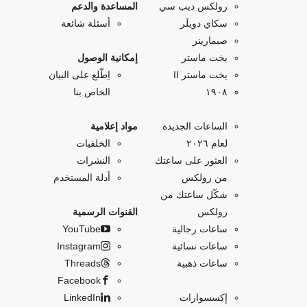
رولكس ديب سي
المساعدة والدعم
سكاي دويلَر
أسئلة شائعة
صبمارينر
يخت ماستر
إمكانية الوصول
يخت ماستر II
اِطّلع على البيان
۱۹۰۸
الخاص بنا
الساعات الجديدة
مواد إعلامية
لعام ٢٠٢٦
الخلفيات
العثور على ساعتك
النشرات
من رولكس
أدلة المستخدم
شكّل ساعتك من
رولكس
القنوات الرسمية
ساعات رجالية
YouTube
ساعات نسائية
Instagram
ساعات ذهبية
Threads
Facebook
إكسسوارات
LinkedIn