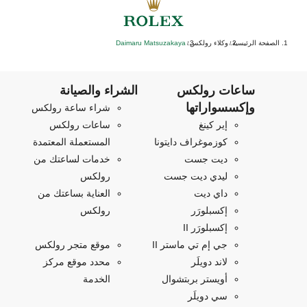
الصفحة الرئيسية
وكلاء رولكس
Daimaru Matsuzakaya
/
/
ساعات رولكس
الشراء والصيانة
وإكسسواراتها
شراء ساعة رولكس
إير كينغ
ساعات رولكس
كوزموغراف دايتونا
المستعملة المعتمدة
ديت جست
خدمات لساعتك من
ليدي ديت جست
رولكس
داي ديت
العناية بساعتك من
إكسبلورَر
رولكس
إكسبلورَر II
جي إم تي ماستر II
موقع متجر رولكس
لاند دويلَر
محدد موقع مركز
أويستر بربتشوال
الخدمة
سي دويلَر