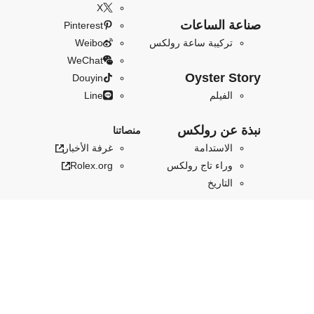
X
صناعة الساعات
Pinterest
تركيبة ساعة رولكس
Weibo
WeChat
Oyster Story
Douyin
الفيلم
Line
نبذة عن رولكس
منصاتنا
الاستدامة
غرفة الأخبار
وراء تاج رولكس
Rolex.org
التاريخ
الرياضة والفنون
والكوكب
رولكس والرياضة
الكوكب الدائم
مبادرة بربتشوال
للفنون