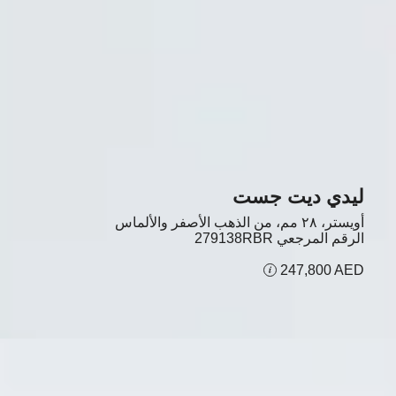
ليدي ديت جست
أويستر، ٢٨ مم، من الذهب الأصفر والألماس
الرقم المرجعي
279138RBR
247,800 AED