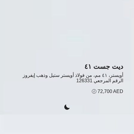
ديت جست ٤١
أويستر، ٤١ مم، من فولاذ أويستر ستيل وذهب إيفروز
الرقم المرجعي
126331
72,700 AED