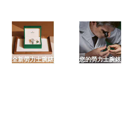
選購全新勞力士腕錶
檢修您的勞力士腕錶