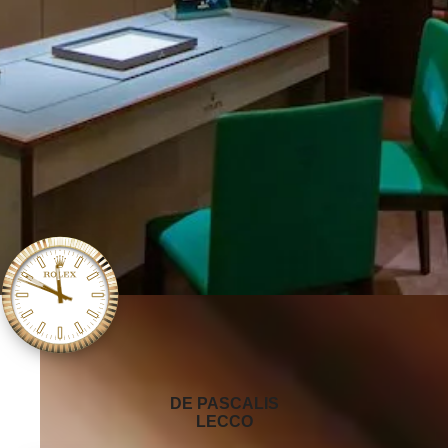
‭DE PASCALIS
LECCO‬