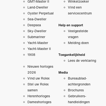
GMT-Master II
Winkelzoeker
Land-Dweller
Vind een
Oyster Perpetual
servicecentrum
Sea-Dweller
Deepsea
Help en support
Sky-Dweller
Veelgestelde
Submariner
vragen
Yacht-Master
Melding doen
Yacht-Master II
1908
Toegankelijkheid
Lees de verklaring
Nieuwe horloges
2026
Media
Vind uw Rolex
Bureaublad­
Stel uw Rolex
achtergronden
samen
Brochures
Herenhorloges
Gebruikers­
Dameshorloges
handleidingen