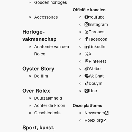
Gouden horloges
Officiële kanalen
Accessoires
YouTube
Instagram
Horloge­
Threads
vakmanschap
Facebook
Anatomie van een
LinkedIn
Rolex
X
Pinterest
Oyster Story
Weibo
De film
WeChat
Douyin
Over Rolex
Line
Duurzaamheid
Achter de kroon
Onze platforms
Geschiedenis
Newsroom
Rolex.org
Sport, kunst,