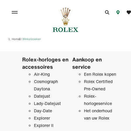
Home
Winkelzoeker
/
Rolex-horloges en
Aankoop en
accessoires
service
Air-King
Een Rolex kopen
Cosmograph
Rolex Certified
Daytona
Pre‑Owned
Datejust
Rolex-
Lady-Datejust
horlogeservice
Day-Date
Het onderhoud
Explorer
van uw Rolex
Explorer II