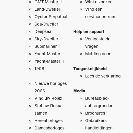
GMT-Master II
Winkelzoeker
Land-Dweller
Vind een
Oyster Perpetual
servicecentrum
Sea-Dweller
Deepsea
Help en support
Sky-Dweller
Veelgestelde
Submariner
vragen
Yacht-Master
Melding doen
Yacht-Master II
1908
Toegankelijkheid
Lees de verklaring
Nieuwe horloges
2026
Media
Vind uw Rolex
Bureaublad­
Stel uw Rolex
achtergronden
samen
Brochures
Herenhorloges
Gebruikers­
Dameshorloges
handleidingen