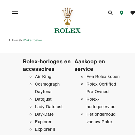
Home
Winkelzoeker
/
Rolex-horloges en
Aankoop en
accessoires
service
Air-King
Een Rolex kopen
Cosmograph
Rolex Certified
Daytona
Pre‑Owned
Datejust
Rolex-
Lady-Datejust
horlogeservice
Day-Date
Het onderhoud
Explorer
van uw Rolex
Explorer II