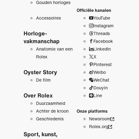
Gouden horloges
Officiële kanalen
Accessoires
YouTube
Instagram
Horloge­
Threads
vakmanschap
Facebook
Anatomie van een
LinkedIn
Rolex
X
Pinterest
Oyster Story
Weibo
De film
WeChat
Douyin
Over Rolex
Line
Duurzaamheid
Achter de kroon
Onze platforms
Geschiedenis
Newsroom
Rolex.org
Sport, kunst,