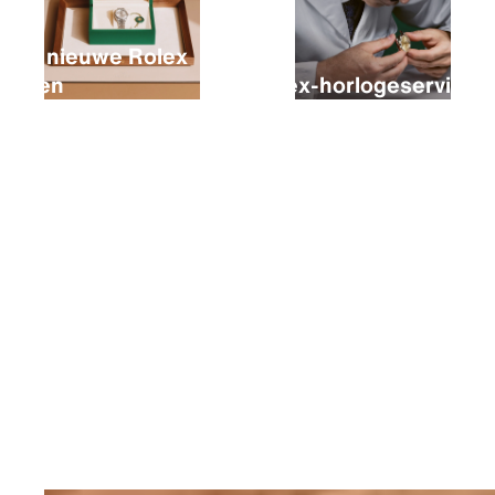
Een nieuwe Rolex
kopen
Rolex-horlogeservice