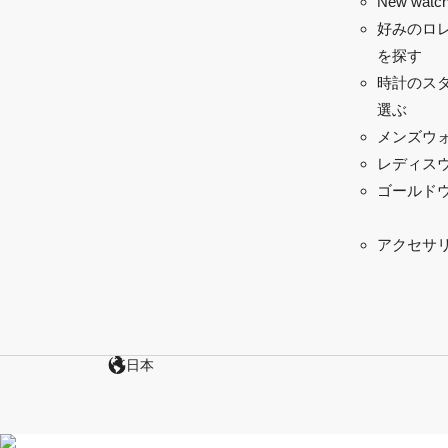
New watch
好みのロ
を探す
時計のス
選ぶ
メンズウ
レディス
ゴールド
アクセサ
日本