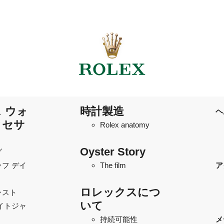
 ウォ
時計製造
ヘ
クセサ
Rolex anatomy
Oyster Story
グ
フ デイ
The film
ア
ロレックスにつ
ャスト
いて
イトジャ
持続可能性
メ