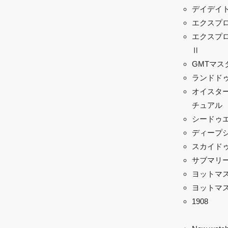
デイデイ
エクスプ
エクスプ
Ⅱ
GMTマスタ
ランドド
オイスター
チュアル
シードゥ
ディープ
スカイド
サブマリ
ヨットマ
ヨットマス
1908