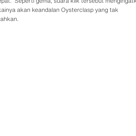
pat. Seperti gema, suara klik tersebut mengingat
ainya akan keandalan Oysterclasp yang tak
yahkan.