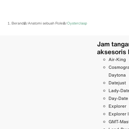
Beranda
Anatomi sebuah Rolex
Oysterclasp
/
/
Jam tanga
aksesoris 
Air-King
Cosmogr
Daytona
Datejust
Lady-Date
Day-Date
Explorer
Explorer I
GMT-Maste