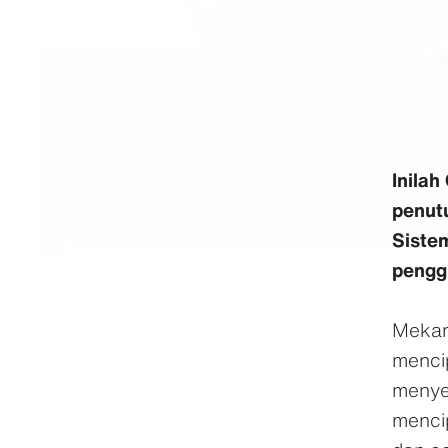
Inilah
penut
Sistem
pengg
Mekan
menci
menyer
mencip