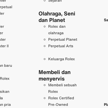
ller
Sejarah
rpetual
Olahraga, Seni
ler
dan Planet
Sa
ler
Rolex dan
er
olahraga
ster
Perpetual Planet
ter II
Perpetual Arts
Keluarga Rolex
an baru
Membeli dan
menyervis
Rolex
Membeli sebuah
sikan
Rolex
da
Rolex Certified
n pria
Pl
Pre‑Owned