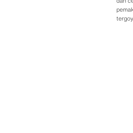
dan ce
pemak
tergo