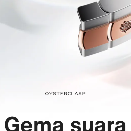
Oysterclasp
Gema suara