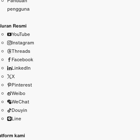
Panduan
pengguna
luran Resmi
YouTube
Instagram
Threads
Facebook
LinkedIn
X
Pinterest
Weibo
WeChat
Douyin
Line
atform kami