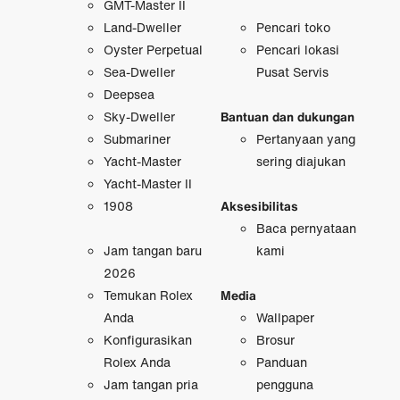
GMT-Master II
Land-Dweller
Pencari toko
Oyster Perpetual
Pencari lokasi
Sea-Dweller
Pusat Servis
Deepsea
Sky-Dweller
Bantuan dan dukungan
Submariner
Pertanyaan yang
Yacht-Master
sering diajukan
Yacht-Master II
1908
Aksesibilitas
Baca pernyataan
Jam tangan baru
kami
2026
Temukan Rolex
Media
Anda
Wallpaper
Konfigurasikan
Brosur
Rolex Anda
Panduan
Jam tangan pria
pengguna