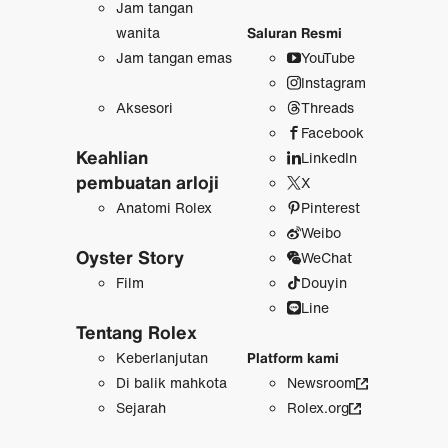
Jam tangan
wanita
Saluran Resmi
Jam tangan emas
YouTube
Instagram
Aksesori
Threads
Facebook
Keahlian
LinkedIn
pembuatan arloji
X
Anatomi Rolex
Pinterest
Weibo
Oyster Story
WeChat
Film
Douyin
Line
Tentang Rolex
Keberlanjutan
Platform kami
Di balik mahkota
Newsroom
Sejarah
Rolex.org