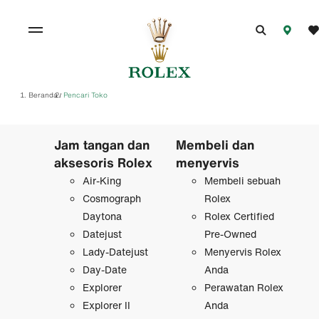
Beranda
Pencari Toko
/
Jam tangan dan
Membeli dan
aksesoris Rolex
menyervis
Air-King
Membeli sebuah
Cosmograph
Rolex
Daytona
Rolex Certified
Datejust
Pre‑Owned
Lady-Datejust
Menyervis Rolex
Day-Date
Anda
Explorer
Perawatan Rolex
Explorer II
Anda