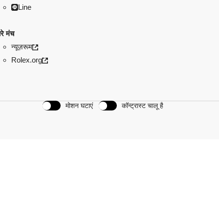
Line
रे मंच
न्यूज़रूम
Rolex.org
मोशन घटाएं
कॉन्ट्रास्ट चालू है