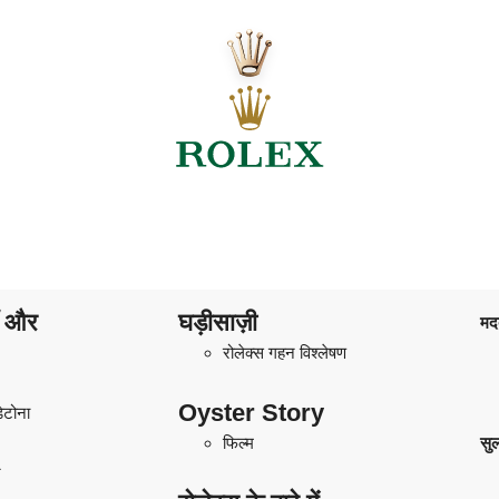
ाँ और
घड़ीसाज़ी
मद
रोलेक्स गहन विश्लेषण
Oyster Story
डेटोना
फिल्म
सु
ट