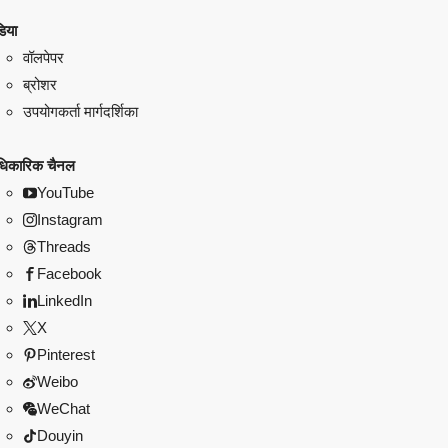
िया
वॉलपेपर
ब्रोशर
उपयोगकर्ता मार्गदर्शिका
िकारिक चैनल
YouTube
Instagram
Threads
Facebook
LinkedIn
X
Pinterest
Weibo
WeChat
Douyin