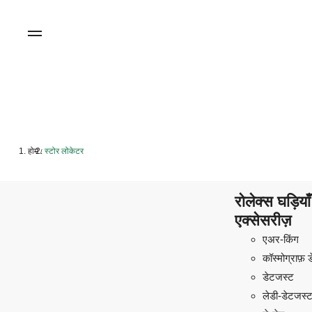
होम
स्टोर लोकेटर
/
रोलेक्स घड़िय
एक्सेसरीज़
एअर-किंग
कॉस्मोग्राफ़ 
डेटजस्ट
लेडी-डेटजस्