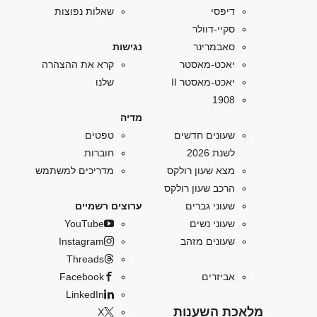
דיפסי
שאלות נפוצות
סקיי-דוולר
סאבמרינר
נגישות
יאכט-מאסטר
קרא את ההצהרה
יאכט-מאסטר II
שלנו
1908
מדיה
שעונים חדשים
טפטים
לשנת 2026
חוברות
מצא שעון רולקס
מדריכים למשתמש
הרכב שעון רולקס
שעוני גברים
ערוצים רשמיים
שעוני נשים
YouTube
שעונים מזהב
Instagram
Threads
אביזרים
Facebook
LinkedIn
מלאכת השענות
X