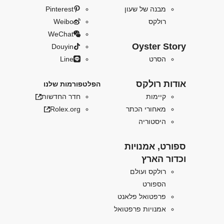
מבנה של שעון
Pinterest
רולקס
Weibo
WeChat
Oyster Story
Douyin
הסרט
Line
אודות רולקס
הפלטפורמות שלנו
קיימות
חדר החדשות
מאחורי הכתר
Rolex.org
היסטוריה
ספורט, אמנויות
וכדור הארץ
רולקס ועולם
הספורט
פרפטואל פלאנט
אמנויות פרפטואל