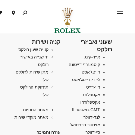
שעוני ואביזרי
קניה ושירות
רולקס
קניית שעון רולקס
אייר-קינג
יד שנייה באישור
קוסמוגרף דייטונה
רולקס
דייטג'אסט
מתן שירות לרולקס
ליידי-דייטג'אסט
שלך
דיי-דייט
תחזוקת הרולקס
אקספלורר
שלך
אקספלורר II
GMT-מאסטר II
מאתר החנויות
לנד-דוולר
מאתר מוקדי שירות
אויסטר פרפטואל
סי-דוולר
עזרה ותמיכה