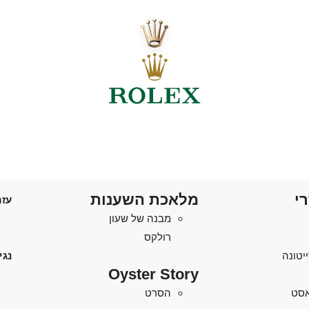
רי
מלאכת השענות
עזר
מבנה של שעון
רולקס
יטונה
נגי
Oyster Story
'אסט
הסרט