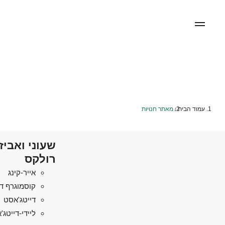
עמוד הבית
מאתר חנויות
/
שעוני ואביז
רולקס
אייר-קינג
קוסמוגרף די
דייטג'אסט
ליידי-דייטג