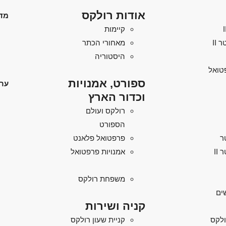
אודות רולקס
מד
קיימות
מאחורי הכתר
היסטוריה
טואל
ספורט, אמנויות
ערו
וכדור הארץ
רולקס ועולם
הספורט
ר
פרפטואל פלאנט
II
אמנויות פרפטואל
משפחת רולקס
ים
קניה ושירות
ולקס
קניית שעון רולקס