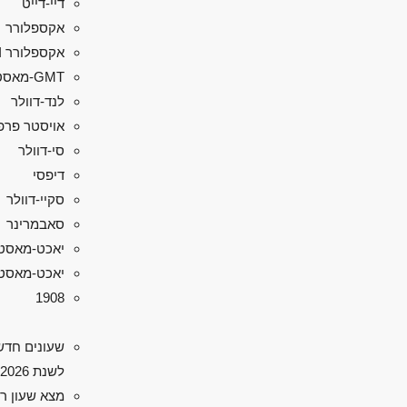
דיי-דייט
אקספלורר
אקספלורר II
GMT-מאסטר II
לנד-דוולר
אויסטר פרפ
סי-דוולר
דיפסי
סקיי-דוולר
סאבמרינר
יאכט-מאסט
יאכט-מאסטר 
1908
שעונים חדש
לשנת 2026
מצא שעון ר