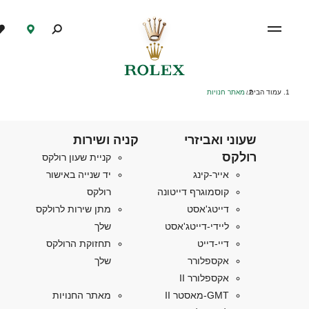
עמוד הבית
מאתר חנויות
/
שעוני ואביזרי
קניה ושירות
רולקס
קניית שעון רולקס
אייר-קינג
יד שנייה באישור
קוסמוגרף דייטונה
רולקס
דייטג'אסט
מתן שירות לרולקס
ליידי-דייטג'אסט
שלך
דיי-דייט
תחזוקת הרולקס
אקספלורר
שלך
אקספלורר II
GMT-מאסטר II
מאתר החנויות