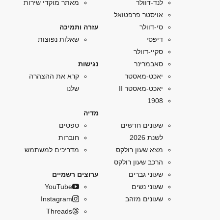
לנד-דוולר
מאתר מוקדי שירות
אויסטר פרפטואל
סי-דוולר
עזרה ותמיכה
דיפסי
שאלות נפוצות
סקיי-דוולר
סאבמרינר
נגישות
יאכט-מאסטר
קרא את ההצהרה
יאכט-מאסטר II
שלנו
1908
מדיה
שעונים חדשים
טפטים
לשנת 2026
חוברות
מצא שעון רולקס
מדריכים למשתמש
הרכב שעון רולקס
שעוני גברים
ערוצים רשמיים
שעוני נשים
YouTube
שעונים מזהב
Instagram
Threads