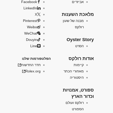
אביזרים
Facebook
LinkedIn
מלאכת השענות
X
מבנה של שעון
Pinterest
רולקס
Weibo
WeChat
Oyster Story
Douyin
הסרט
Line
אודות רולקס
הפלטפורמות שלנו
קיימות
חדר החדשות
מאחורי הכתר
Rolex.org
היסטוריה
ספורט, אמנויות
וכדור הארץ
רולקס ועולם
הספורט