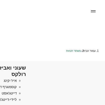
עמוד הבית
מאתר חנויות
/
שעוני ואביז
רולקס
אייר-קינג
קוסמוגרף די
דייטג'אסט
ליידי-דייטג