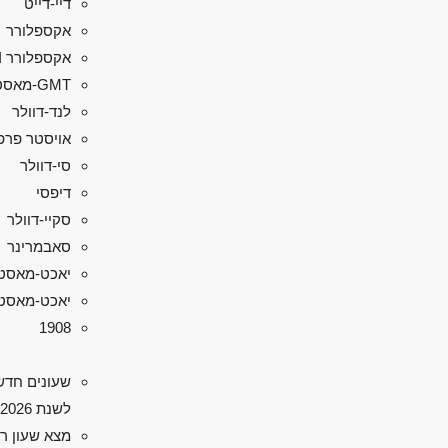
דיי-דייט
אקספלורר
אקספלורר II
GMT-מאסטר II
לנד-דוולר
אויסטר פרפ
סי-דוולר
דיפסי
סקיי-דוולר
סאבמרינר
יאכט-מאסט
יאכט-מאסטר 
1908
שעונים חדש
לשנת 2026
מצא שעון ר