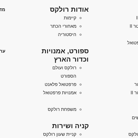
אודות רולקס
מד
קיימות
מאחורי הכתר
היסטוריה
טואל
ספורט, אמנויות
ערו
וכדור הארץ
רולקס ועולם
הספורט
ר
פרפטואל פלאנט
II
אמנויות פרפטואל
משפחת רולקס
ים
קניה ושירות
ולקס
קניית שעון רולקס