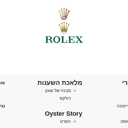
רי
מלאכת השענות
עזר
מבנה של שעון
רולקס
יטונה
נגי
Oyster Story
'אסט
הסרט