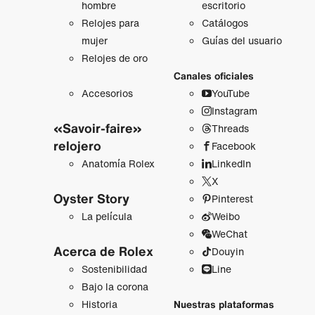
hombre
escritorio
Relojes para
Catálogos
mujer
Guías del usuario
Relojes de oro
Canales oficiales
Accesorios
YouTube
Instagram
«Savoir-faire»
Threads
relojero
Facebook
Anatomía Rolex
LinkedIn
X
Oyster Story
Pinterest
La película
Weibo
WeChat
Acerca de Rolex
Douyin
Sostenibilidad
Line
Bajo la corona
Historia
Nuestras plataformas