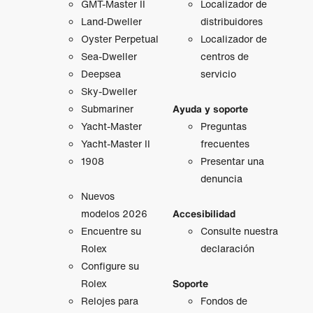
GMT‑Master II
Localizador de
Land-Dweller
distribuidores
Oyster Perpetual
Localizador de
Sea-Dweller
centros de
Deepsea
servicio
Sky-Dweller
Submariner
Ayuda y soporte
Yacht-Master
Preguntas
Yacht-Master II
frecuentes
1908
Presentar una
denuncia
Nuevos
modelos 2026
Accesibilidad
Encuentre su
Consulte nuestra
Rolex
declaración
Configure su
Rolex
Soporte
Relojes para
Fondos de