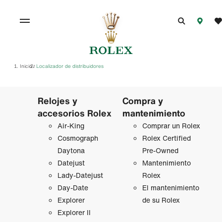
Inicio
Localizador de distribuidores
/
Relojes y
Compra y
accesorios Rolex
mantenimiento
Air‑King
Comprar un Rolex
Cosmograph
Rolex Certified
Daytona
Pre-Owned
Datejust
Mantenimiento
Lady‑Datejust
Rolex
Day-Date
El mantenimiento
Explorer
de su Rolex
Explorer II