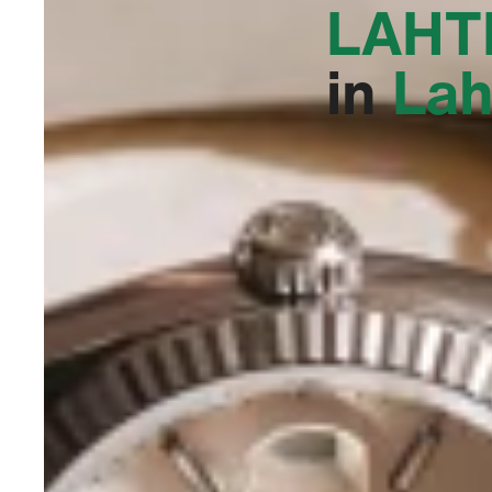
LAHTI
in
Lah