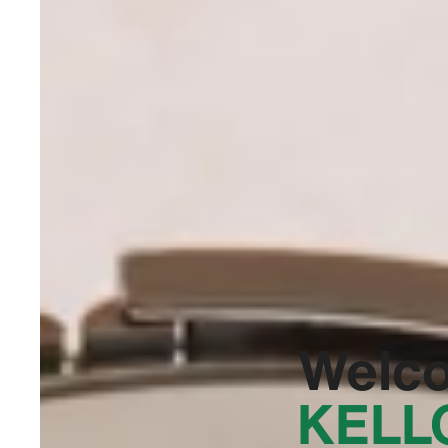
Welc
KELL