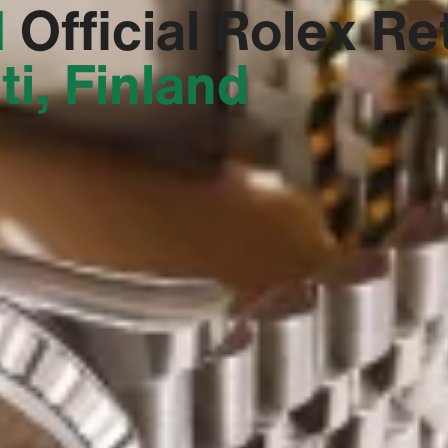
‬
Official Rolex Ret
ti, Finland