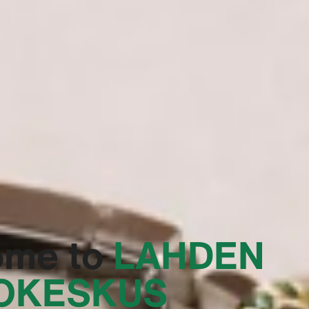
ome to
‭LAHDEN
OKESKUS